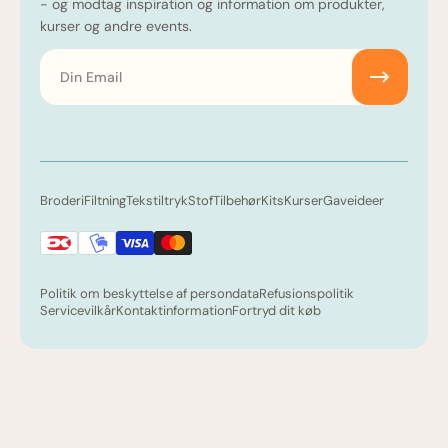
- og modtag inspiration og information om produkter,
kurser og andre events.
Email
Broderi
Filtning
Tekstiltryk
Stof
Tilbehør
Kits
Kurser
Gaveideer
Politik om beskyttelse af persondata
Refusionspolitik
Servicevilkår
Kontaktinformation
Fortryd dit køb