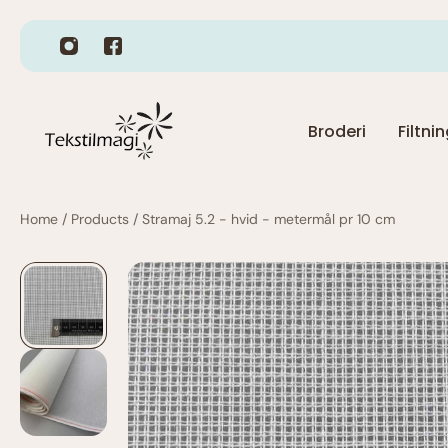
Fragt 49,-
Broderi
Filtni
Home
/
Products
/
Stramaj 5.2 - hvid - metermål pr 10 cm