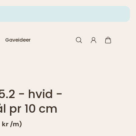
Hurtig levering 1-3 hverdag
Gaveideer
5.2 - hvid -
 pr 10 cm
0 kr
/
m)