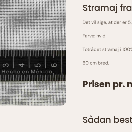
Stramaj fra
Det vil sige, at der er 5
Farve: hvid
Totrådet stramaj i 10
60 cm bred.
Prisen pr. 
Sådan besti