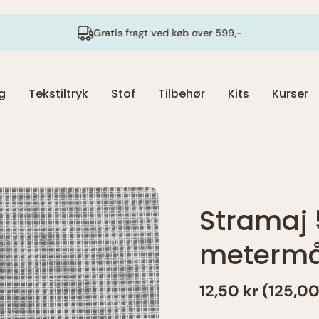
Gratis fragt ved køb over 599,-
ng
Tekstiltryk
Stof
Tilbehør
Kits
Kurser
Stramaj 
metermål
12,50 kr (125,0