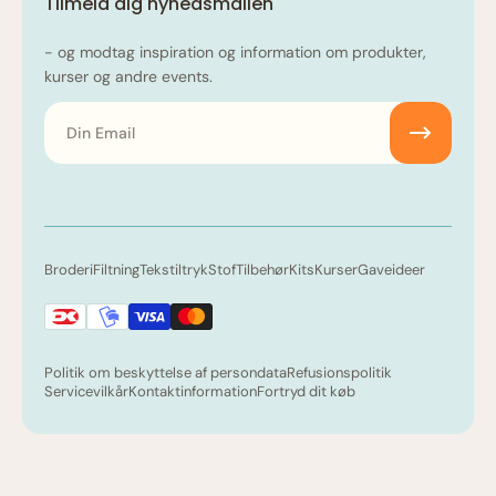
Tilmeld dig nyhedsmailen
- og modtag inspiration og information om produkter,
kurser og andre events.
Email
Broderi
Filtning
Tekstiltryk
Stof
Tilbehør
Kits
Kurser
Gaveideer
Politik om beskyttelse af persondata
Refusionspolitik
Servicevilkår
Kontaktinformation
Fortryd dit køb