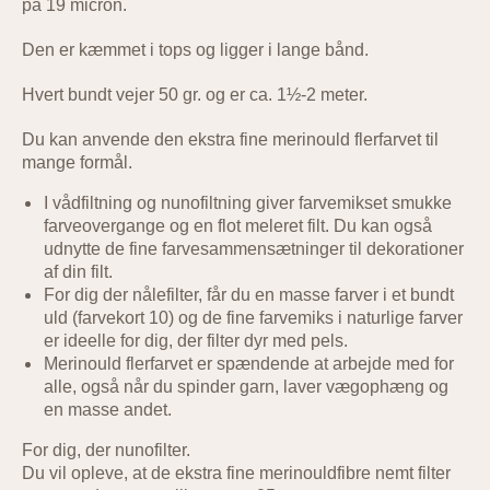
på 19 micron.
Den er kæmmet i tops og ligger i lange bånd.
Hvert bundt vejer 50 gr. og er ca. 1½-2 meter.
Du kan anvende den ekstra fine merinould flerfarvet til
mange formål.
I vådfiltning og nunofiltning giver farvemikset smukke
farveovergange og en flot meleret filt. Du kan også
udnytte de fine farvesammensætninger til dekorationer
af din filt.
For dig der nålefilter, får du en masse farver i et bundt
uld (farvekort 10) og de fine farvemiks i naturlige farver
er ideelle for dig, der filter dyr med pels.
Merinould flerfarvet er spændende at arbejde med for
alle, også når du spinder garn, laver vægophæng og
en masse andet.
For dig, der nunofilter.
Du vil opleve, at de ekstra fine merinouldfibre nemt filter